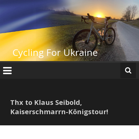
Zum
Inhalt
springen
Cycling For Ukraine
Thx to Klaus Seibold,
Kaiserschmarrn-Königstour!