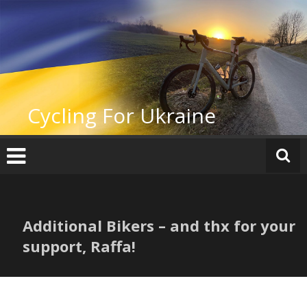
Zum
Inhalt
springen
Cycling For Ukraine
Additional Bikers – and thx for your
support, Raffa!